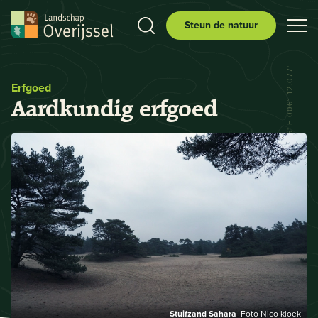
Steun de natuur
N 52° 29.556' E 006° 12.077'
Erfgoed
Aardkundig erfgoed
Stuifzand Sahara
Foto Nico kloek