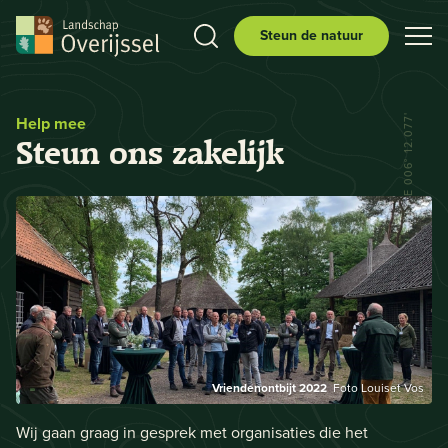
Steun de natuur
Help mee
N 52° 29.556' E 006° 12.077'
Steun ons zakelijk
Vriendenontbijt 2022
Foto Louiset Vos
Wij gaan graag in gesprek met organisaties die het