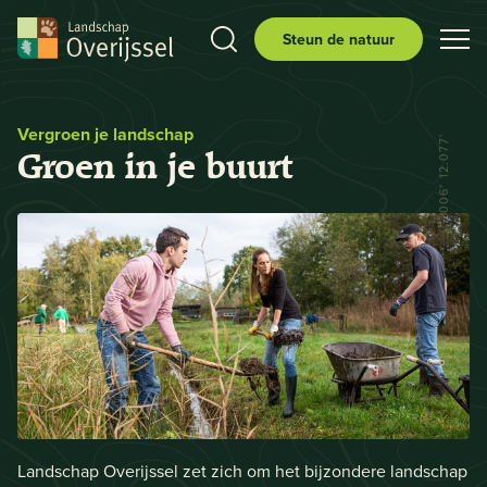
Steun de natuur
Vergroen je landschap
N 52° 29.556' E 006° 12.077'
Groen in je buurt
Landschap Overijssel zet zich om het bijzondere landschap