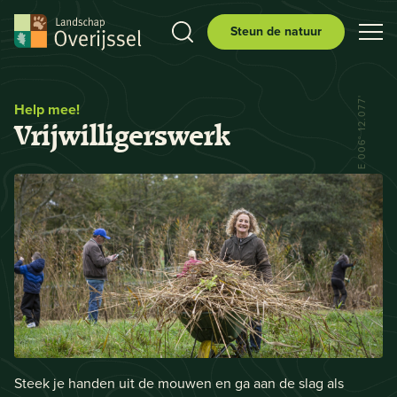
Steun de natuur
N 52° 29.556' E 006° 12.077'
Help mee!
Vrijwilligerswerk
Steek je handen uit de mouwen en ga aan de slag als