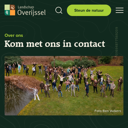
Steun de natuur
52.4925693204074, 6.201694877569209
Over ons
Kom met ons in contact
Foto Ben Vulkers