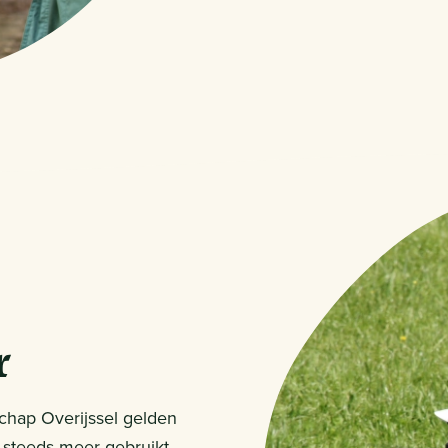
r
chap Overijssel gelden
n steeds meer gebruikt