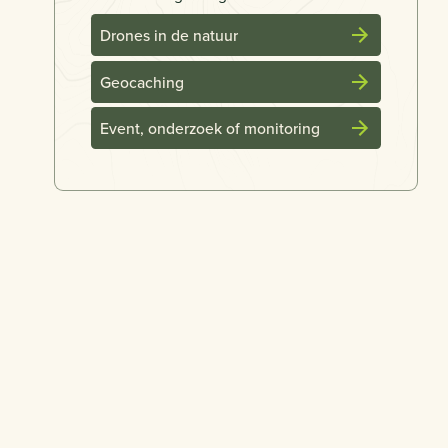
Drones in de natuur
Geocaching
Event, onderzoek of monitoring