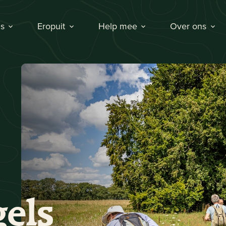
s
Eropuit
Help mee
Over ons
els