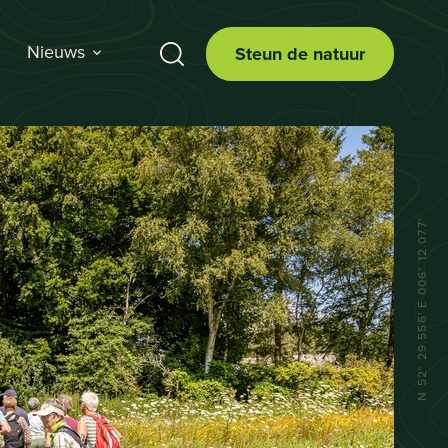
Nieuws
Steun de natuur
N 52° 29.556' E 006° 12.077'