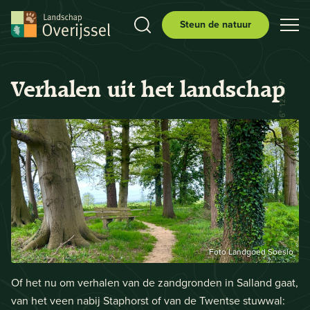
Steun de natuur
Verhalen uit het landschap
N 52° 29.556' E 006° 12.077'
Foto Landgoed Soeslo
Of het nu om verhalen van de zandgronden in Salland gaat,
van het veen nabij Staphorst of van de Twentse stuwwal: