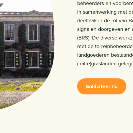
beheerders en voorbere
in samenwerking met de
deeltaak in de rol van B
signalen doorgeven en r
(BRS). De diverse werk
met de terreinbeheerder,
landgoederen bestaand
(natte)graslanden geleg
Solliciteer nu