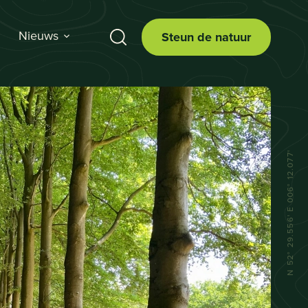
Nieuws
Steun de natuur
N 52° 29.556' E 006° 12.077'