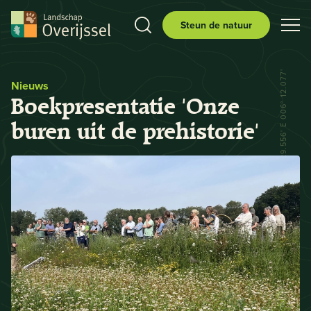
Steun de natuur
N 52° 29.556' E 006° 12.077'
Nieuws
Boekpresentatie 'Onze
buren uit de prehistorie'