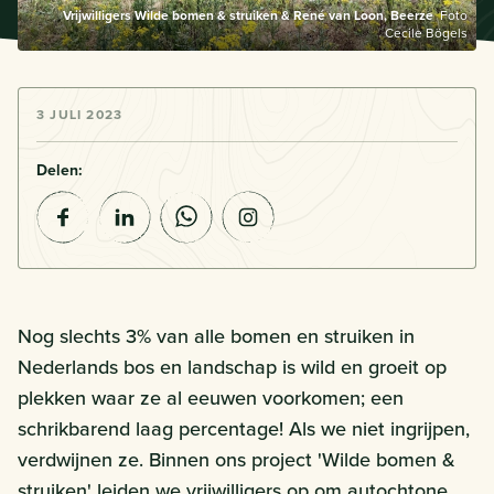
Vrijwilligers Wilde bomen & struiken & René van Loon, Beerze
Foto
Cecile Bögels
3 JULI 2023
Delen:
Nog slechts 3% van alle bomen en struiken in
Nederlands bos en landschap is wild en groeit op
plekken waar ze al eeuwen voorkomen; een
schrikbarend laag percentage! Als we niet ingrijpen,
verdwijnen ze. Binnen ons project 'Wilde bomen &
struiken' leiden we vrijwilligers op om autochtone