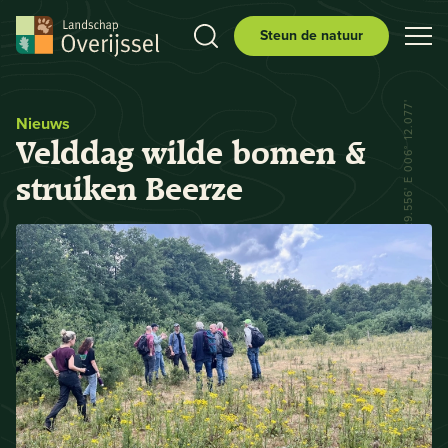
Steun de natuur
N 52° 29.556' E 006° 12.077'
Nieuws
Velddag wilde bomen &
struiken Beerze