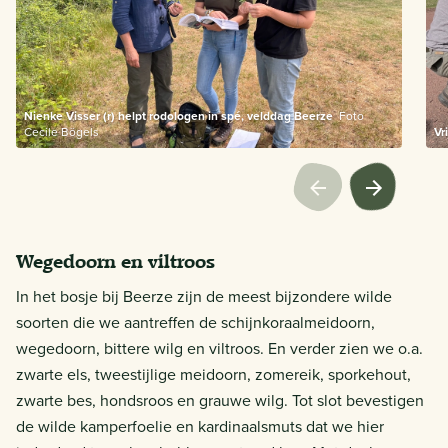
Nienke Visser (r) helpt rodologen in spé, velddag Beerze
Foto
Cecile Bögels
Vr
Wegedoorn en viltroos
In het bosje bij Beerze zijn de meest bijzondere wilde
soorten die we aantreffen de schijnkoraalmeidoorn,
wegedoorn, bittere wilg en viltroos. En verder zien we o.a.
zwarte els, tweestijlige meidoorn, zomereik, sporkehout,
zwarte bes, hondsroos en grauwe wilg. Tot slot bevestigen
de wilde kamperfoelie en kardinaalsmuts dat we hier