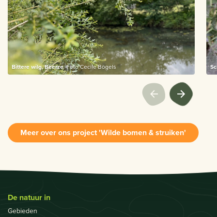
Bittere wilg, Beerze
Foto Cecile Bögels
Sc
Meer over ons project 'Wilde bomen & struiken'
De natuur in
Gebieden