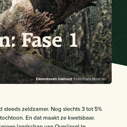
: Fase 1
Eikenstoven hakhout
Foto Frans Bolscher
 steeds zeldzamer. Nog slechts 3 tot 5%
utochtoon. En dat maakt ze kwetsbaar.
keigen landschap van Overijssel te