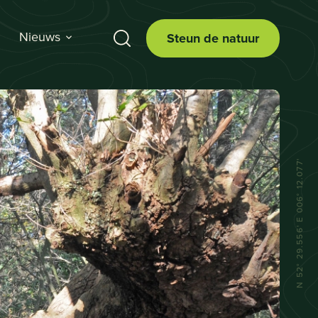
Nieuws
Steun de natuur
N 52° 29.556' E 006° 12.077'