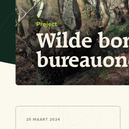
Project
Wilde bom
bureauon
25 MAART 2024