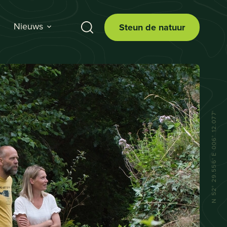
Nieuws
Steun de natuur
N 52° 29.556' E 006° 12.077'