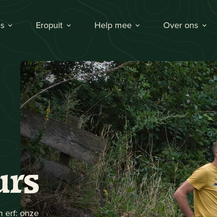
s
Eropuit
Help mee
Over ons
urs
 erf: onze