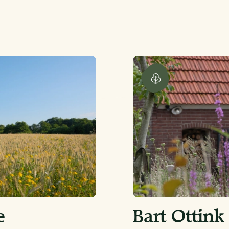
e
Bart Ottink