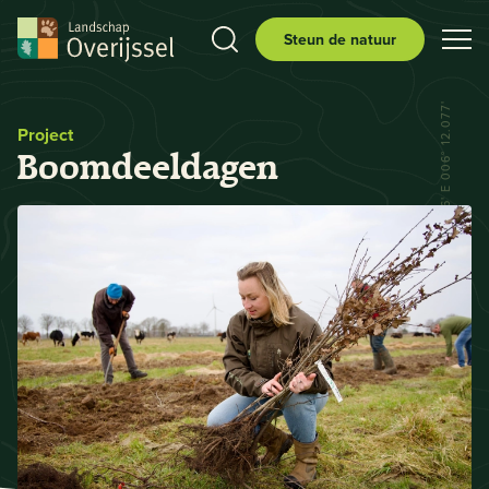
Steun de natuur
N 52° 29.556' E 006° 12.077'
Project
Boomdeeldagen