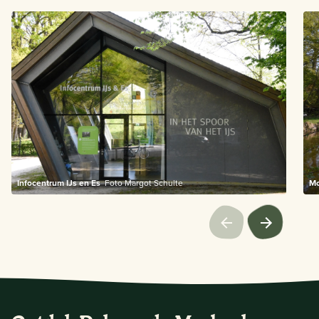
Infocentrum IJs en Es
Foto Margot Schulte
Mo