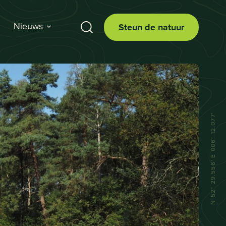
Nieuws
Steun de natuur
N 52° 29.556' E 006° 12.077'