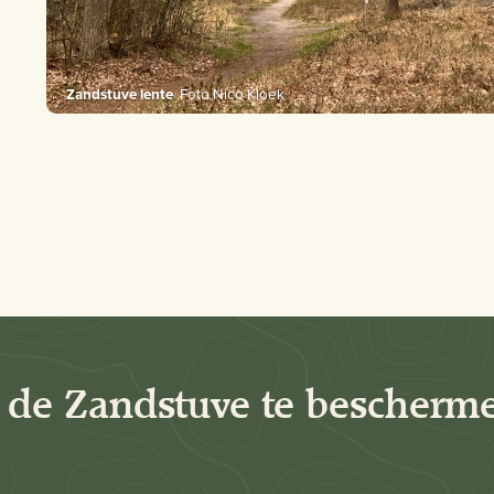
Zandstuve lente
Foto Nico Kloek
 de Zandstuve te bescherm