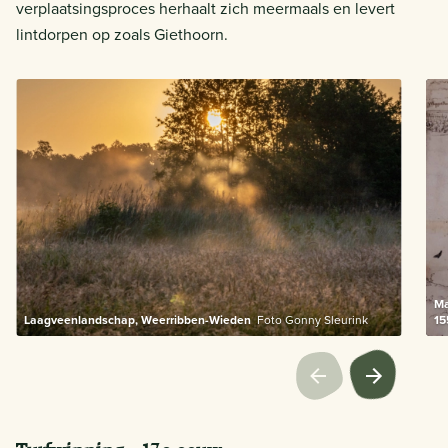
verplaatsingsproces herhaalt zich meermaals en levert
lintdorpen op zoals Giethoorn.
Ma
Laagveenlandschap, Weerribben-Wieden
Foto Gonny Sleurink
15