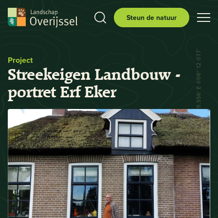
Steun de natuur
N 52° 29.556' E 006° 12.077'
Project
Streekeigen Landbouw -
portret Erf Eker