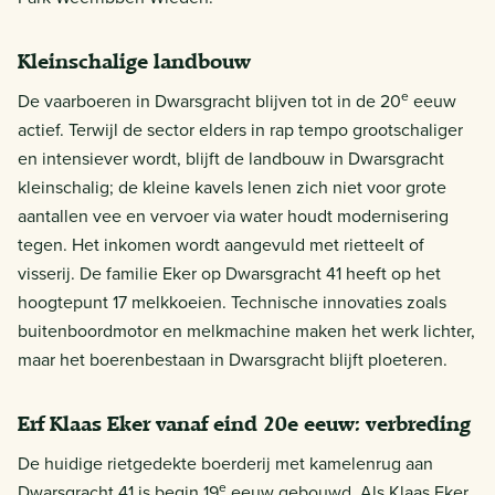
Kleinschalige landbouw
e
De vaarboeren in Dwarsgracht blijven tot in de 20
eeuw
actief. Terwijl de sector elders in rap tempo grootschaliger
en intensiever wordt, blijft de landbouw in Dwarsgracht
kleinschalig; de kleine kavels lenen zich niet voor grote
aantallen vee en vervoer via water houdt modernisering
tegen. Het inkomen wordt aangevuld met rietteelt of
visserij. De familie Eker op Dwarsgracht 41 heeft op het
hoogtepunt 17 melkkoeien. Technische innovaties zoals
buitenboordmotor en melkmachine maken het werk lichter,
maar het boerenbestaan in Dwarsgracht blijft ploeteren.
Erf Klaas Eker vanaf eind 20e eeuw: verbreding
De huidige rietgedekte boerderij met kamelenrug aan
e
Dwarsgracht 41 is begin 19
eeuw gebouwd. Als Klaas Eker