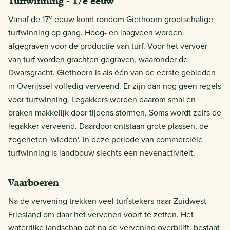
Turfwinning - 17e eeuw
e
Vanaf de 17
eeuw komt rondom Giethoorn grootschalige
turfwinning op gang. Hoog- en laagveen worden
afgegraven voor de productie van turf. Voor het vervoer
van turf worden grachten gegraven, waaronder de
Dwarsgracht. Giethoorn is als één van de eerste gebieden
in Overijssel volledig verveend. Er zijn dan nog geen regels
voor turfwinning. Legakkers werden daarom smal en
braken makkelijk door tijdens stormen. Soms wordt zelfs de
legakker verveend. Daardoor ontstaan grote plassen, de
zogeheten 'wieden'. In deze periode van commerciële
turfwinning is landbouw slechts een nevenactiviteit.
Vaarboeren
Na de vervening trekken veel turfstekers naar Zuidwest
Friesland om daar het vervenen voort te zetten. Het
waterrijke landschap dat na de vervening overblijft, bestaat