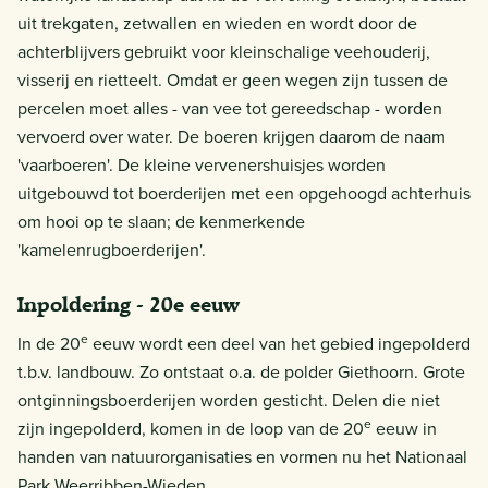
uit trekgaten, zetwallen en wieden en wordt door de
achterblijvers gebruikt voor kleinschalige veehouderij,
visserij en rietteelt. Omdat er geen wegen zijn tussen de
percelen moet alles - van vee tot gereedschap - worden
vervoerd over water. De boeren krijgen daarom de naam
'vaarboeren'. De kleine vervenershuisjes worden
uitgebouwd tot boerderijen met een opgehoogd achterhuis
om hooi op te slaan; de kenmerkende
'kamelenrugboerderijen'.
Inpoldering - 20e eeuw
e
In de 20
eeuw wordt een deel van het gebied ingepolderd
t.b.v. landbouw. Zo ontstaat o.a. de polder Giethoorn. Grote
ontginningsboerderijen worden gesticht. Delen die niet
e
zijn ingepolderd, komen in de loop van de 20
eeuw in
handen van natuurorganisaties en vormen nu het Nationaal
Park Weerribben-Wieden.