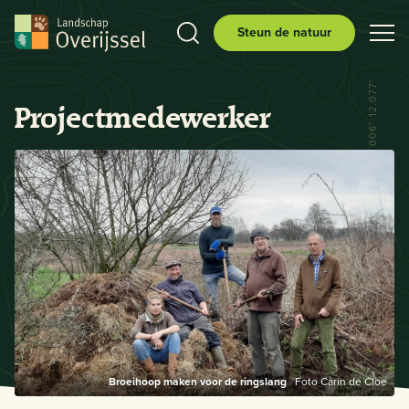
Steun de natuur
N 52° 29.556' E 006° 12.077'
Projectmedewerker
Broeihoop maken voor de ringslang
Foto Carin de Cloe