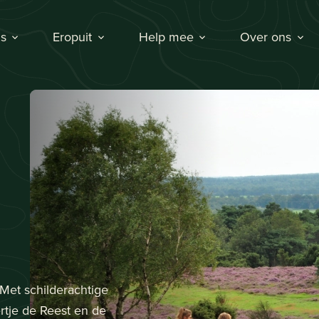
s
Eropuit
Help mee
Over ons
 Met schilderachtige
ertje de Reest en de