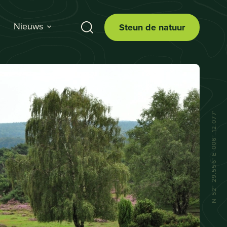
Nieuws
Steun de natuur
N 52° 29.556' E 006° 12.077'