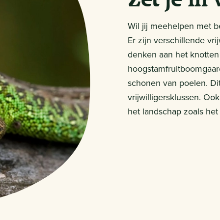
Wil jij meehelpen met b
Er zijn verschillende vri
denken aan het knotten
hoogstamfruitboomgaard
schonen van poelen. Dit
vrijwilligersklussen. O
het landschap zoals he