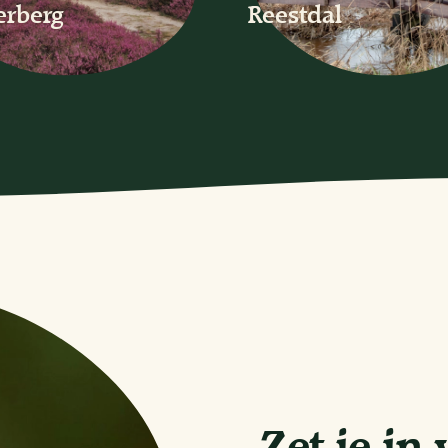
erberg
Reestdal
Zet je in