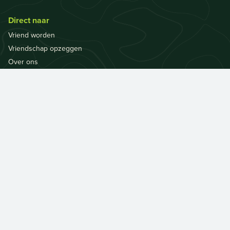
Direct naar
Vriend worden
Vriendschap opzeggen
Over ons
Werken bij
Contact
Over de site
Disclaimer
Privacy
Cookie instellingen
Blijf op de hoogte
Lees de nieuwsbrief