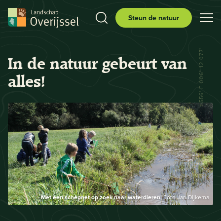
Steun de natuur
N 52° 29.556' E 006° 12.077'
In de natuur gebeurt van
alles!
Met een schepnet op zoek naar waterdieren
Foto Jan Dijkema