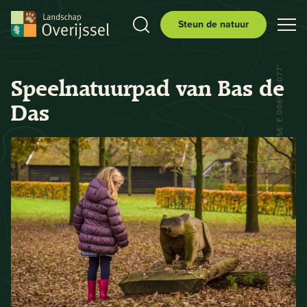
Steun de natuur
N 52° 29.556' E 006° 12.077'
Speelnatuurpad van Bas de
Das