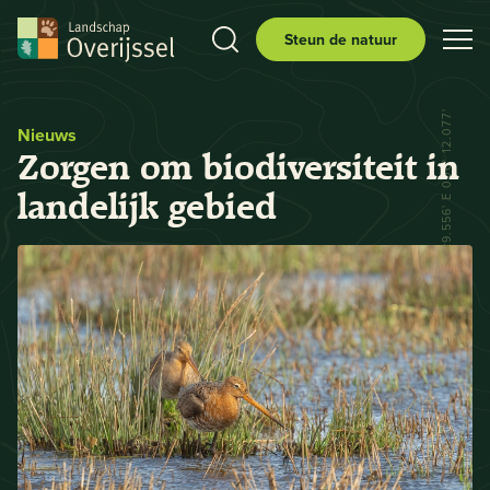
Steun de natuur
N 52° 29.556' E 006° 12.077'
Nieuws
Zorgen om biodiversiteit in
landelijk gebied