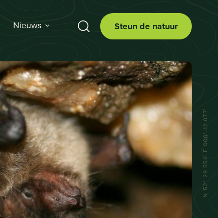
Nieuws
Steun de natuur
N 52° 29.556' E 006° 12.077'