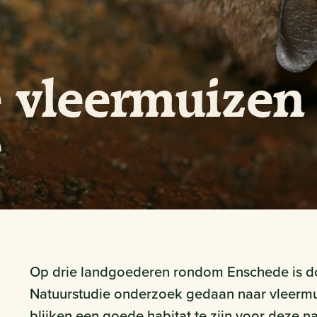
 vleermuizen
e
Op drie landgoederen rondom Enschede is 
Natuurstudie onderzoek gedaan naar vleermui
blijken een goede habitat te zijn voor deze