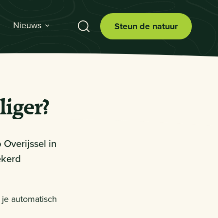
Nieuws
Steun de natuur
liger?
 Overijssel in
ekerd
en je automatisch