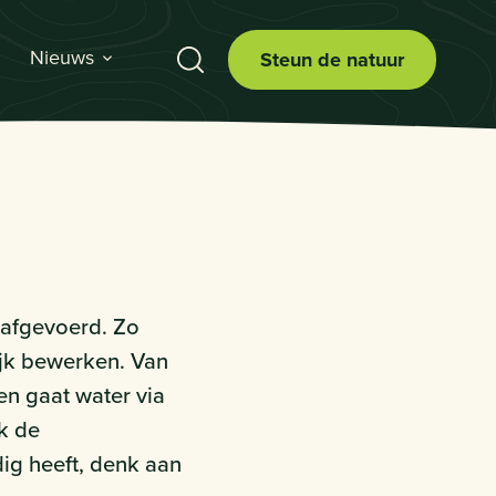
Nieuws
Steun de natuur
 afgevoerd. Zo
jk bewerken. Van
en gaat water via
k de
dig heeft, denk aan