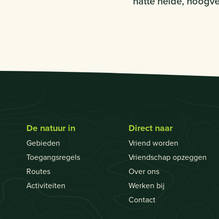
natte heide, hoogve
De natuur in
Direct naar
Gebieden
Vriend worden
Toegangsregels
Vriendschap opzeggen
Routes
Over ons
Activiteiten
Werken bij
Contact