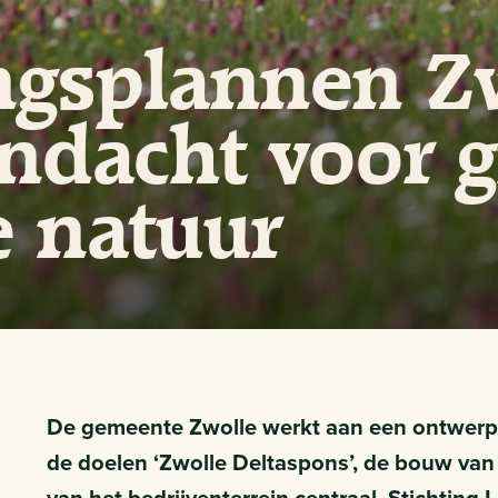
ngsplannen Z
ndacht voor 
e natuur
De gemeente Zwolle werkt aan een ontwerp-
de doelen ‘Zwolle Deltaspons’, de bouw van