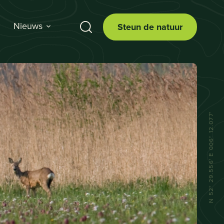
Nieuws
Steun de natuur
N 52° 29.556' E 006° 12.077'