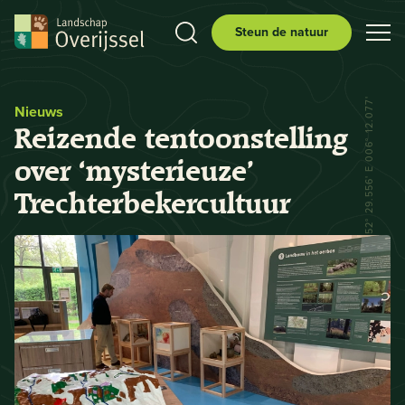
Steun de natuur
N 52° 29.556' E 006° 12.077'
Nieuws
Reizende tentoonstelling
over ‘mysterieuze’
Trechterbekercultuur