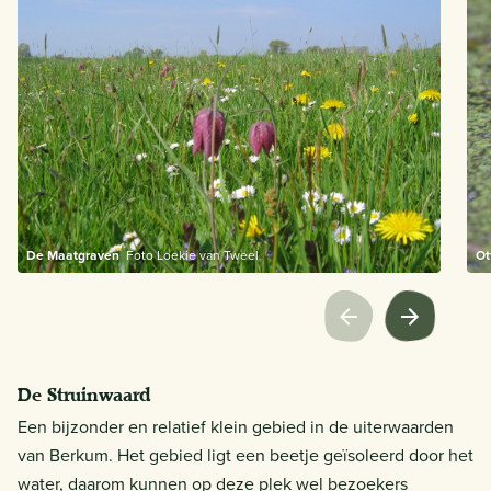
De Maatgraven
Foto Loekie van Tweel
Ot
De Struinwaard
Een bijzonder en relatief klein gebied in de uiterwaarden
van Berkum. Het gebied ligt een beetje geïsoleerd door het
water, daarom kunnen op deze plek wel bezoekers