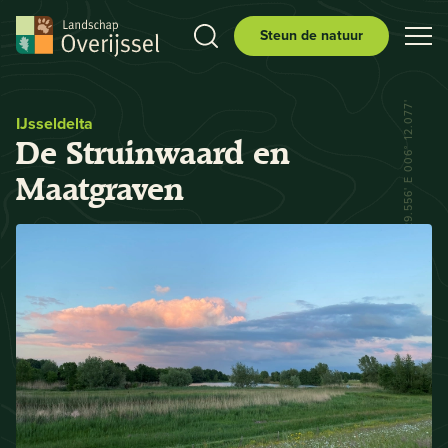
Steun de natuur
N 52° 29.556' E 006° 12.077'
IJsseldelta
De Struinwaard en
Maatgraven