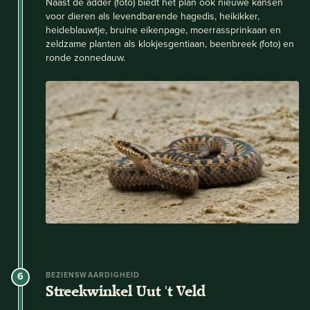
Naast de adder (foto) biedt het plan ook nieuwe kansen
voor dieren als levendbarende hagedis, heikikker,
heideblauwtje, bruine eikenpage, moerrassprinkaan en
zeldzame planten als klokjesgentiaan, beenbreek (foto) en
ronde zonnedauw.
6
BEZIENSWAARDIGHEID
Streekwinkel Uut 't Veld