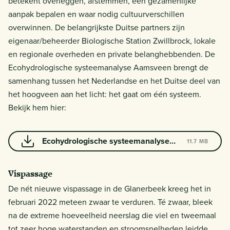
betekent overleggen, afstemmen, een gezamenlijke
aanpak bepalen en waar nodig cultuurverschillen
overwinnen. De belangrijkste Duitse partners zijn
eigenaar/beheerder Biologische Station Zwillbrock, lokale
en regionale overheden en private belanghebbenden. De
Ecohydrologische systeemanalyse Aamsveen brengt de
samenhang tussen het Nederlandse en het Duitse deel van
het hoogveen aan het licht: het gaat om één systeem.
Bekijk hem hier:
Ecohydrologische systeemanalyse
11.7 MB
Aamsveen
Vispassage
De nét nieuwe vispassage in de Glanerbeek kreeg het in
februari 2022 meteen zwaar te verduren. Té zwaar, bleek
na de extreme hoeveelheid neerslag die viel en tweemaal
tot zeer hoge waterstanden en stroomsnelheden leidde.