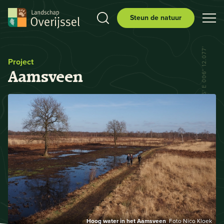
Steun de natuur
N 52° 29.556' E 006° 12.077'
Project
Aamsveen
Hoog water in het Aamsveen
Foto Nico Kloek