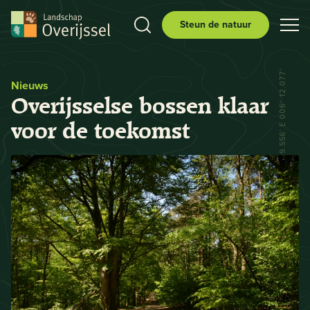
Steun de natuur
N 52° 29.556' E 006° 12.077'
Nieuws
Overijsselse bossen klaar
voor de toekomst