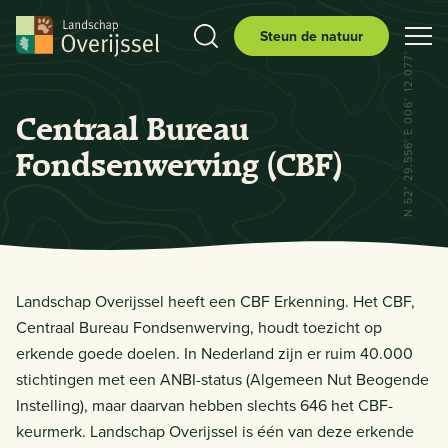
Steun de natuur
N 52° 29.556' E 006° 12.077'
Centraal Bureau
Fondsenwerving (CBF)
Landschap Overijssel heeft een CBF Erkenning. Het CBF,
Centraal Bureau Fondsenwerving, houdt toezicht op
erkende goede doelen. In Nederland zijn er ruim 40.000
stichtingen met een ANBI-status (Algemeen Nut Beogende
Instelling), maar daarvan hebben slechts 646 het CBF-
keurmerk. Landschap Overijssel is één van deze erkende