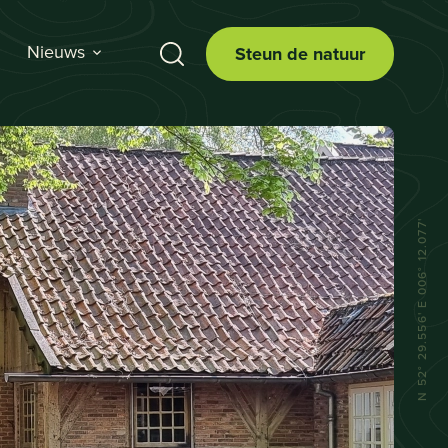
Nieuws
Steun de natuur
N 52° 29.556' E 006° 12.077'