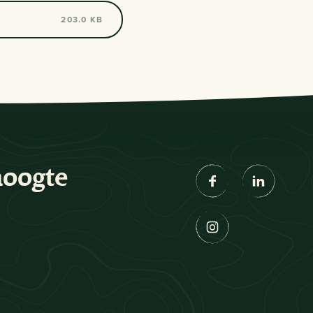
203.0 KB
hoogte