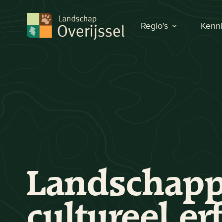
Regio's
Kenni
Landschapp
cultureel er