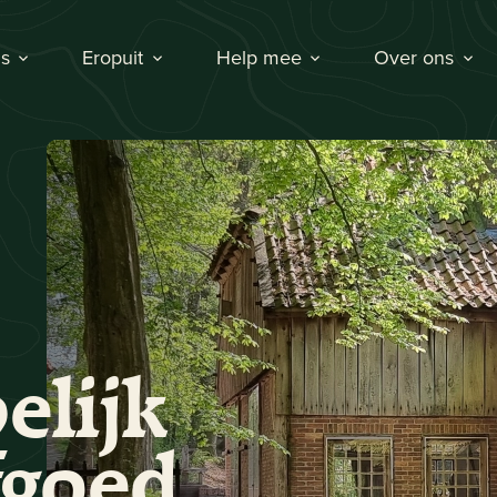
s
Eropuit
Help mee
Over ons
elijk
fgoed