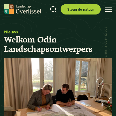
Steun de natuur
N 52° 29.556' E 006° 12.077'
Nieuws
Welkom Odin
Landschapsontwerpers