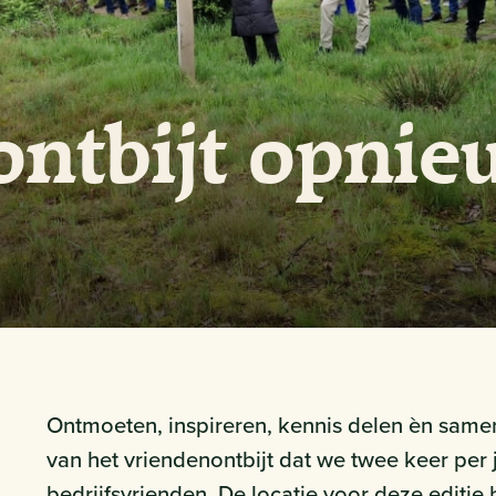
ontbijt opnie
Ontmoeten, inspireren, kennis delen èn samen 
van het vriendenontbijt dat we twee keer per
bedrijfsvrienden. De locatie voor deze editi