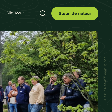
Nieuws
Steun de natuur
N 52° 29.556' E 006° 12.077'