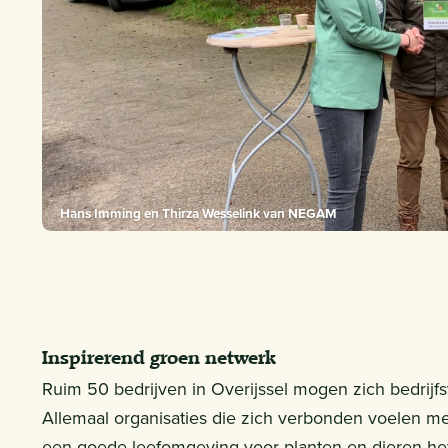
Hans Imming en Thirza Wesselink van NEGAM
Inspirerend groen netwerk
Ruim 50 bedrijven in Overijssel mogen zich bedrij
Allemaal organisaties die zich verbonden voelen m
een goede leefomgeving voor planten en dieren het