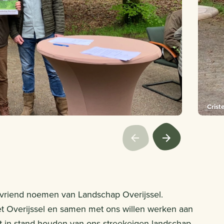
Crist
fsvriend noemen van Landschap Overijssel.
et Overijssel en samen met ons willen werken aan
 in stand houden van ons streekeigen landschap.