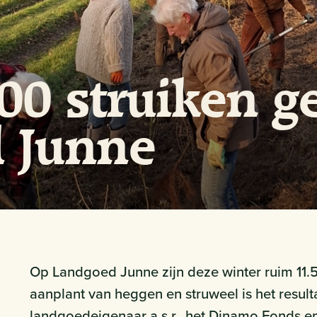
00 struiken g
 Junne
Op Landgoed Junne zijn deze winter ruim 11.
aanplant van heggen en struweel is het resu
landgoedeigenaar a.s.r., het Dinamo Fonds en