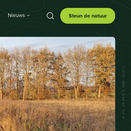
Nieuws
Steun de natuur
N 52° 29.556' E 006° 12.077'