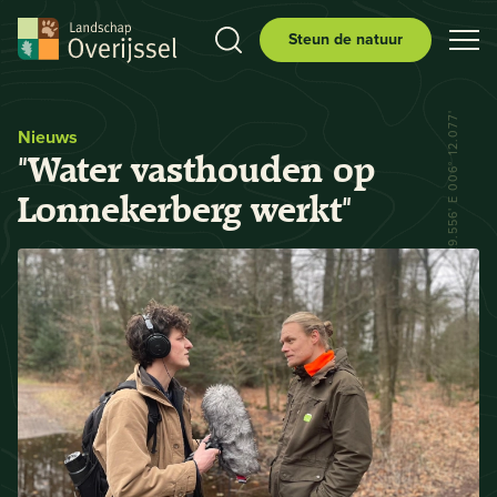
Steun de natuur
N 52° 29.556' E 006° 12.077'
Nieuws
"Water vasthouden op
Lonnekerberg werkt"