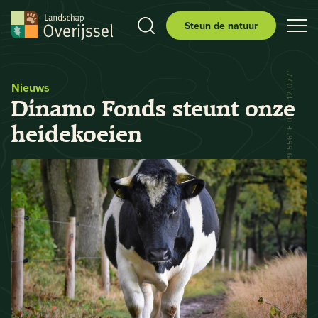
Steun de natuur
N 52° 29.556' E 006° 12.077'
Nieuws
Dinamo Fonds steunt onze
heidekoeien