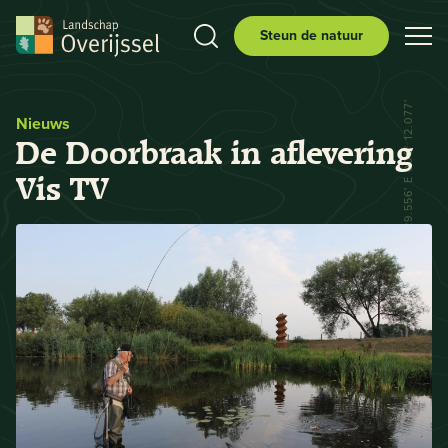
Steun de natuur
N 52° 29.556' E 006° 12.077'
Nieuws
De Doorbraak in aflevering
Vis TV