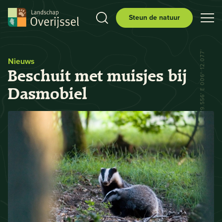
Steun de natuur
N 52° 29.556' E 006° 12.077'
Nieuws
Beschuit met muisjes bij
Dasmobiel