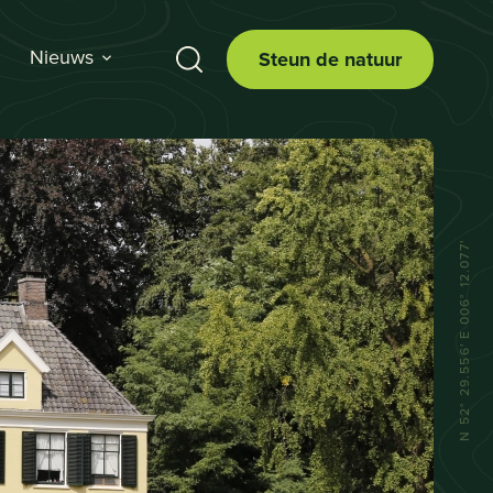
Nieuws
Steun de natuur
N 52° 29.556' E 006° 12.077'