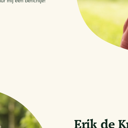
r mij een berichtje!
Erik de K