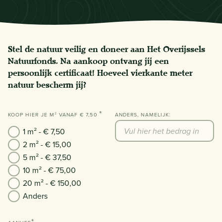
Stel de natuur veilig en doneer aan Het Overijssels
Natuurfonds. Na aankoop ontvang jij een
persoonlijk certificaat! Hoeveel vierkante meter
natuur bescherm jij?
KOOP HIER JE M² VANAF € 7,50
PHONE
ANDERS, NAMELIJK:
1 m² - € 7,50
2 m² - € 15,00
5 m² - € 37,50
10 m² - € 75,00
20 m² - € 150,00
Anders