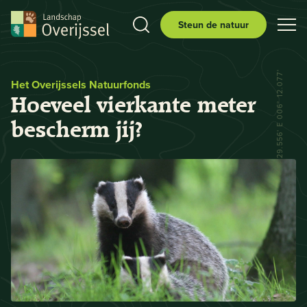
Steun de natuur
N 52° 29.556' E 006° 12.077'
Het Overijssels Natuurfonds
Hoeveel vierkante meter
bescherm jij?