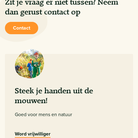
Zit je vraag er niet tussen? Neem
ingevuld, ontvang je een bevestigingsmail. Deze mail
kun je vervolgens gebruiken als bewijs van je
dan gerust contact op
aanmelding.
Contact
Steek je handen uit de
mouwen!
Goed voor mens en natuur
Word vrijwilliger