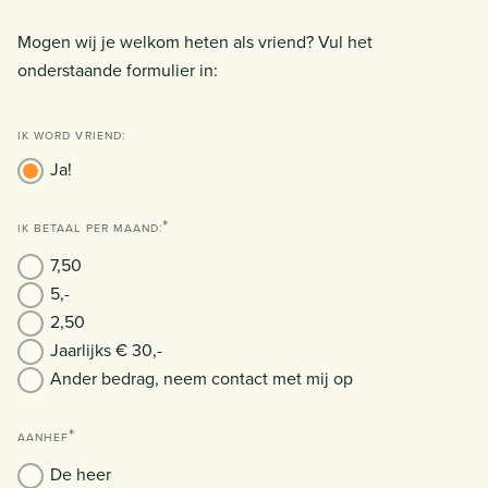
Mogen wij je welkom heten als vriend? Vul het
onderstaande formulier in:
IK WORD VRIEND:
PHONE
Ja!
IK BETAAL PER MAAND:
7,50
5,-
2,50
Jaarlijks € 30,-
Ander bedrag, neem contact met mij op
AANHEF
De heer