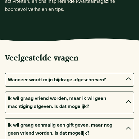
activiteiten, en ons inspirerende kwartaalmagazine
boordevol verhalen en tips.
Veelgestelde vragen
Wanneer wordt mijn bijdrage afgeschreven?
Binnen twee maanden na je aanmelding wordt je
Ik wil graag vriend worden, maar ik wil geen
bijdrage automatisch van je rekening afgeschreven.
machtiging afgeven. Is dat mogelijk?
Jaarlijkse bijdragen worden na de eerste maand van
Ja dat kan. Wij geven de voorkeur aan een machtiging,
onze vriendschap afgeschreven. Het volgende jaar
Ik wil graag eenmalig een gift geven, maar nog
omdat de kosten hiervan lager zijn en er zo meer geld
worden de bedragen elk jaar rond februari
geen vriend worden. Is dat mogelijk?
overblijft voor het landschap. Maar dat mag geen