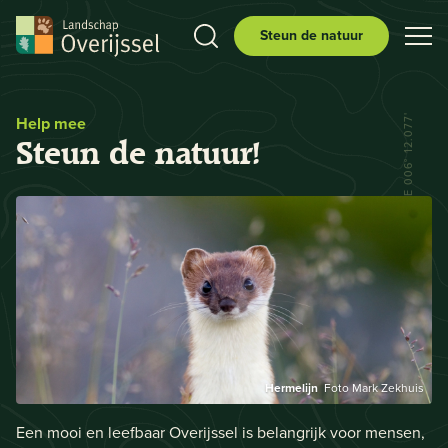
Steun de natuur
Help mee
N 52° 29.556' E 006° 12.077'
Steun de natuur!
Hermelijn
Foto Mark Zekhuis
Een mooi en leefbaar Overijssel is belangrijk voor mensen,