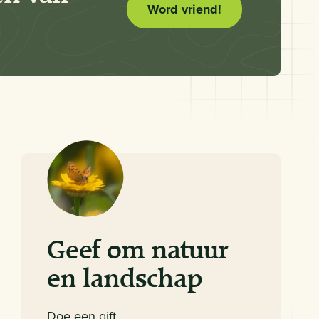
Word vriend!
Geef om natuur
en landschap
Doe een gift