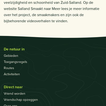
veelzijdigheid en schoonheid van Zuid-Salland. Op de
website Salland Smaakt naar Meer lees je meer informatie
over het project, de smaakmakers en zijn ook de
bijbehorende videoverhalen te vinden.
De natuur in
Gebieden
Toegangsregels
Routes
Activiteiten
Direct naar
Vriend worden
Vriendschap opzeggen
Over ons