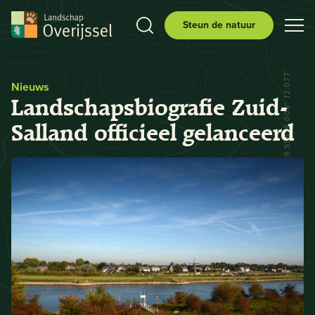
Steun de natuur
N 52° 29.556' E 006° 12.077'
Nieuws
Landschapsbiografie Zuid-
Salland officieel gelanceerd