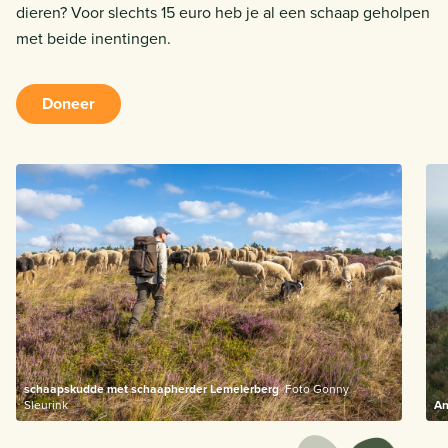
dieren? Voor slechts 15 euro heb je al een schaap geholpen
met beide inentingen.
Doneer
schaapskudde met schaapherder Lemelerberg
Foto Gonny
Sleurink
An