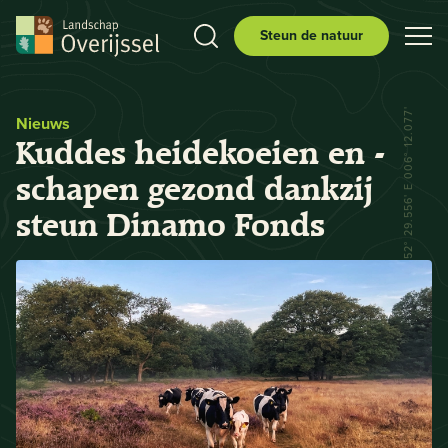
Steun de natuur
N 52° 29.556' E 006° 12.077'
Nieuws
Kuddes heidekoeien en -
schapen gezond dankzij
steun Dinamo Fonds