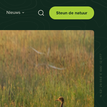
Nieuws
Steun de natuur
N 52° 29.556' E 006° 12.077'