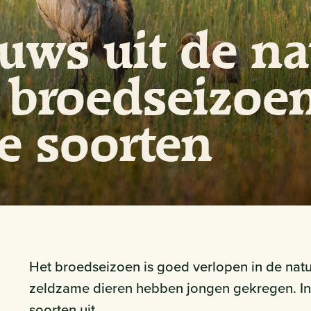
ws uit de na
 broedseizoe
e soorten
Het broedseizoen is goed verlopen in de nat
zeldzame dieren hebben jongen gekregen. In d
soorten uit.