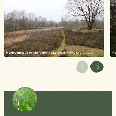
Heidevegetatie op stuifuinen Kolkersveld
Foto Laurens Coes
Ko