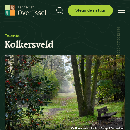
Steun de natuur
52.250858046588036, 7.025504773012356
Twente
Kolkersveld
Kolkersveld
Foto Margot Schulte