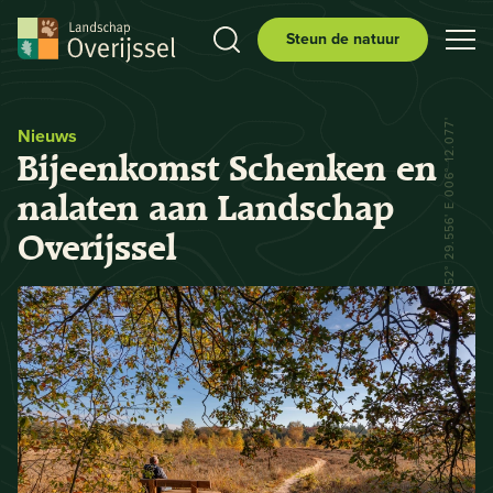
Steun de natuur
N 52° 29.556' E 006° 12.077'
Nieuws
Bijeenkomst Schenken en
nalaten aan Landschap
Overijssel