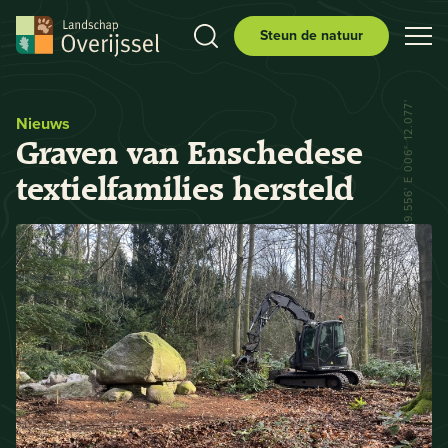
Steun de natuur
N 52° 29.556' E 006° 12.077'
Nieuws
Graven van Enschedese
textielfamilies hersteld