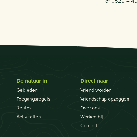
of 0529 – 40
De natuur in
Direct naar
Gebieden
Vriend worden
Toegangsregels
Vriendschap opzeggen
Routes
Over ons
Activiteiten
Werken bij
Contact