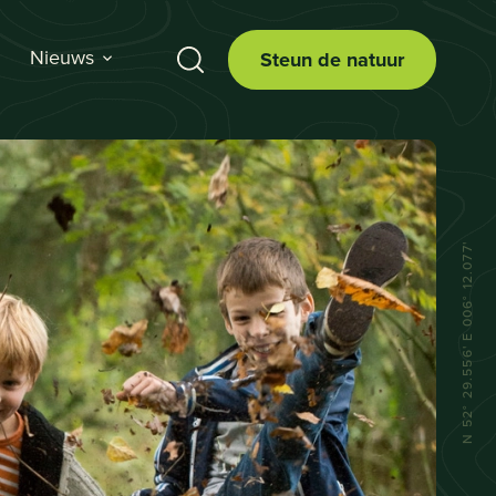
Nieuws
Steun de natuur
N 52° 29.556' E 006° 12.077'