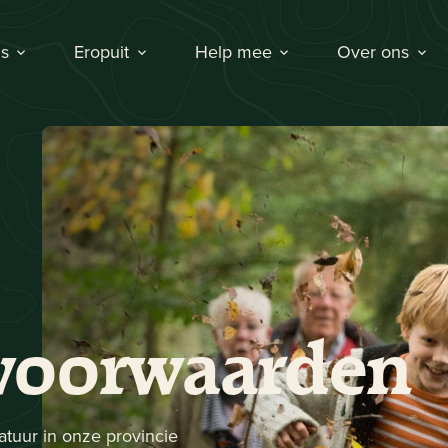
s
Eropuit
Help mee
Over ons
nvoorwaarden
tuur in onze provincie